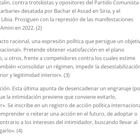
 Stalin, contra trotskistas y opositores del Partido Comunista
arbarie» desatada por Bachar el Assad en Siria, y el
bia. Prosiguen con la represión de las manifestaciones
Amini en 2022. (2)
acto racional, una expresión política que persigue un objeti
nacional». Pretende obtener «satisfacción en el plano
co, u otros, frente a competidores contra los cuales estime
ambién «consolidar un régimen, impedir la desestabilizació
rior y legitimidad interior». (3)
cación. Esta última apunta de desencadenar un engranaje (p
e la intimidación previene que conviene evitarlo,
». Se inscribe en un registro de acción política internacion
emprender o reiterar una acción en el futuro, de adoptar o
trario a los intereses del intimidador, buscando llevar al
arlo». (4)