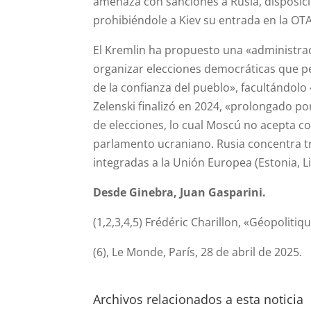
amenaza con sanciones a Rusia, disposic
prohibiéndole a Kiev su entrada en la OT
El Kremlin ha propuesto una «administrac
organizar elecciones democráticas que per
de la confianza del pueblo», facultándol
Zelenski finalizó en 2024, «prolongado por
de elecciones, lo cual Moscú no acepta 
parlamento ucraniano. Rusia concentra tro
integradas a la Unión Europea (Estonia, Lit
Desde Ginebra, Juan Gasparini.
(1,2,3,4,5) Frédéric Charillon, «Géopolitiq
(6), Le Monde, París, 28 de abril de 2025.
Archivos relacionados a esta noticia