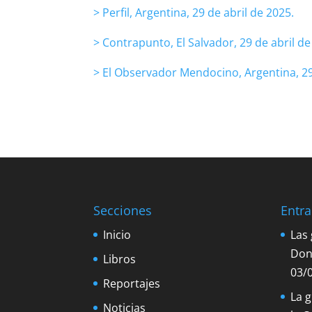
> Perfil, Argentina, 29 de abril de 2025.
> Contrapunto, El Salvador, 29 de abril de
> El Observador Mendocino, Argentina, 29
Secciones
Entra
Inicio
Las
Don
Libros
03/
Reportajes
La 
Noticias