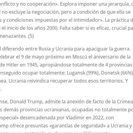
onflicto y no cooperación». Explora imponer una jerarquía, 
l no excluye la negociación, pero a condición de que ella se
 y condiciones impuestas por el intimidador». La práctica 
 inicio de los años 2000. Falta saber si es eficaz, crucial p
menazantes. (5)
l diferendo entre Rusia y Ucrania para apaciguar la guerra.
elebrar el 9 de mayo próximo en Moscú el aniversario de la
a de Hitler en 1945, apropiándose totalmente de 4 provincias
conseguido ocupar totalmente: Lugansk (99%), Donetsk (66%)
mea. Ucrania reivindica recuperar todos esos territorios. Y
.
se, Donald Trump, admite la anexión de facto de la Crimea
 las demás provincias ucranianas, ocupadas no totalmente p
especial» desencadenada por Vladimir en 2022, con
Trump ofrece presuntas «garantías de seguridad» a Ucrania y