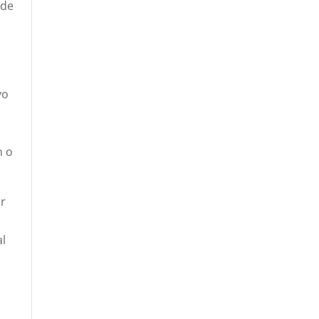
 de
vo
n o
or
al