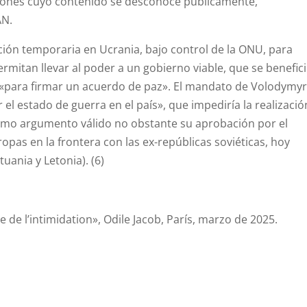
iones cuyo contenido se desconoce públicamente,
AN.
ión temporaria en Ucrania, bajo control de la ONU, para
mitan llevar al poder a un gobierno viable, que se benefic
o «para firmar un acuerdo de paz». El mandato de Volodymy
 el estado de guerra en el país», que impediría la realizació
como argumento válido no obstante su aprobación por el
pas en la frontera con las ex-repúblicas soviéticas, hoy
uania y Letonia). (6)
ue de l’intimidation», Odile Jacob, París, marzo de 2025.