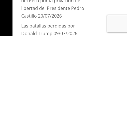
del Perú por la privación de
libertad del Presidente Pedro
Castillo
20/07/2026
Las batallas perdidas por
Donald Trump
09/07/2026
El interinato de Delcy
Rodríguez en Venezuela
24/06/2026